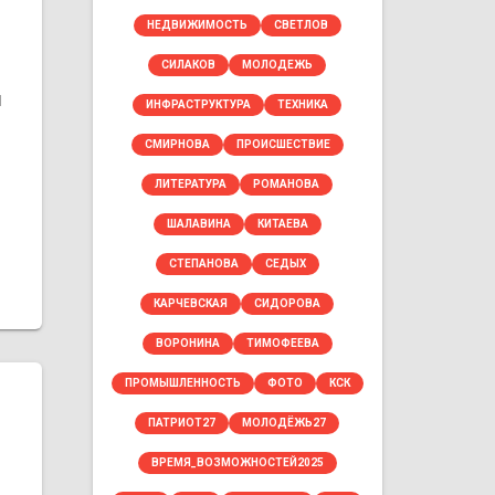
НЕДВИЖИМОСТЬ
СВЕТЛОВ
СИЛАКОВ
МОЛОДЕЖЬ
и
ИНФРАСТРУКТУРА
ТЕХНИКА
СМИРНОВА
ПРОИСШЕСТВИЕ
ЛИТЕРАТУРА
РОМАНОВА
ШАЛАВИНА
КИТАЕВА
СТЕПАНОВА
СЕДЫХ
КАРЧЕВСКАЯ
СИДОРОВА
ВОРОНИНА
ТИМОФЕЕВА
ПРОМЫШЛЕННОСТЬ
ФОТО
КСК
ПАТРИОТ27
МОЛОДЁЖЬ27
ВРЕМЯ_ВОЗМОЖНОСТЕЙ2025