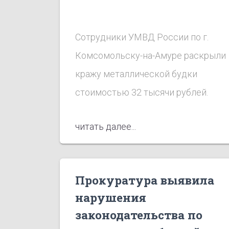
Сотрудники УМВД России по г.
Комсомольску-на-Амуре раскрыли
кражу металлической будки
стоимостью 32 тысячи рублей.
читать далее...
Прокуратура выявила
нарушения
законодательства по