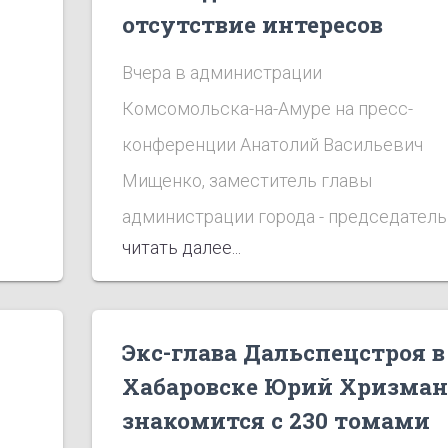
отсутствие интересов
Вчера в администрации
Комсомольска-на-Амуре на пресс-
конференции Анатолий Васильевич
Мищенко, заместитель главы
администрации города - председатель
читать далее...
Комитета по управлению имуществом
посвятил журналистов в
хитросплетения бюджетной политики,
Экс-глава Дальспецстроя в
несовершенство федерального
Хабаровске Юрий Хризма
законодательства и рассказал о
знакомится с 230 томами
странностях вокруг приватизации