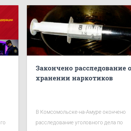
в совершении коррупционного и
должностного преступлений, бывший
министр строительства Хабаровского
края признан виновным в превышени
должностных полномочий
Закончено расследование 
хранении наркотиков
В Комсомольске-на-Амуре окончено
го
расследование уголовного дела по