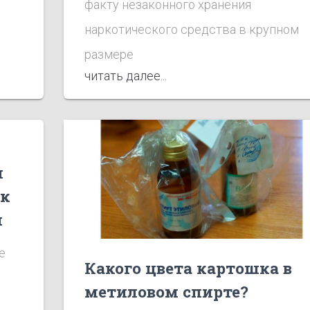
факту незаконного хранения
наркотического средства в крупном
размере
читать далее...
и
ак
й
е
Какого цвета картошка в
метиловом спирте?