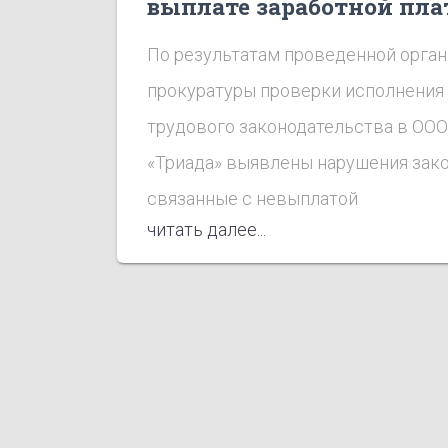
выплате заработной пл
в ООО «Триада»
По результатам проведенной орга
прокуратуры проверки исполнения
трудового законодательства в ООО
«Триада» выявлены нарушения зако
связанные с невыплатой
читать далее...
(несвоевременной) выплатой
работникам заработной платы,
невыплатой денежной компенсации
нарушение сроков выплаты
заработной платы.