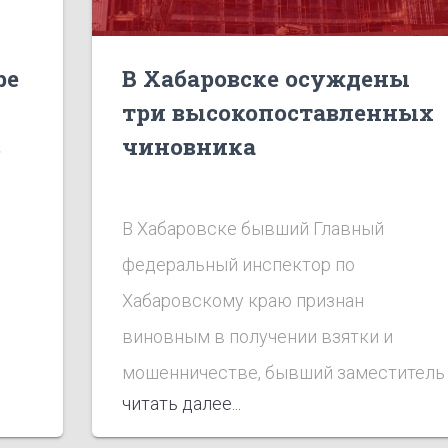
ре
В Хабаровске осуждены
три высокопоставленных
в
чиновника
В Хабаровске бывший Главный
федеральный инспектор по
Хабаровскому краю признан
виновным в получении взятки и
мошенничестве, бывший заместитель
читать далее...
Председателя Правительства
Хабаровского края признан виновным