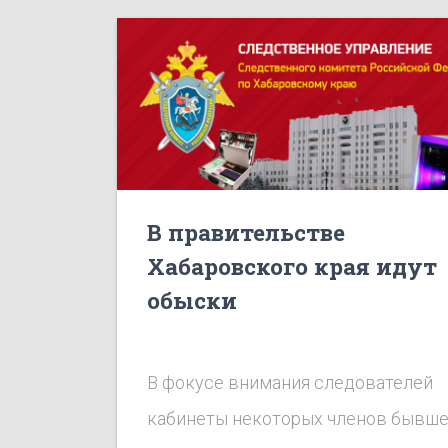
В правительстве
Хабаровского края идут
обыски
В фокусе внимания следователей
кабинеты некоторых членов бывше