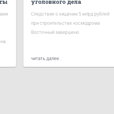
аты
уголовного дела
гостиницы «Восход».
нами
Следствие о хищении 5 млрд рублей
при строительстве космодрома
Восточный завершено
на,
читать далее...
 за