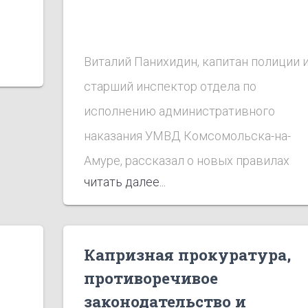
Виталий Панихидин, капитан полиции 
старший инспектор отдела по
исполнению административного
наказания
УМВД
Комсомольска-на-
Амуре, рассказал о новых правилах
читать далее...
оборота спиртного и о том, как
определить в нём наличие метанола.
Капризная прокуратура,
противоречивое
законодательство и