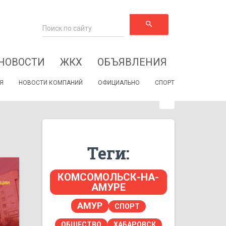
search
НОВОСТИ
ЖКХ
ОБЪЯВЛЕНИЯ
Я
НОВОСТИ КОМПАНИЙ
ОФИЦИАЛЬНО
СПОРТ
Теги:
КОМСОМОЛЬСК-НА-
АМУРЕ
АМУР
СПОРТ
ОБЩЕСТВО
ХАБАРОВСК