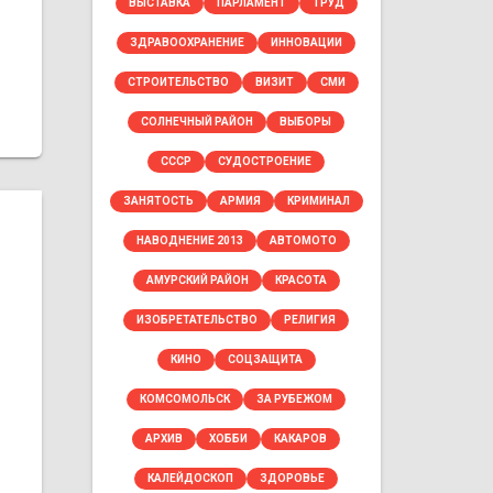
ВЫСТАВКА
ПАРЛАМЕНТ
ТРУД
ЗДРАВООХРАНЕНИЕ
ИННОВАЦИИ
СТРОИТЕЛЬСТВО
ВИЗИТ
СМИ
СОЛНЕЧНЫЙ РАЙОН
ВЫБОРЫ
СССР
СУДОСТРОЕНИЕ
ЗАНЯТОСТЬ
АРМИЯ
КРИМИНАЛ
НАВОДНЕНИЕ 2013
АВТОМОТО
АМУРСКИЙ РАЙОН
КРАСОТА
ИЗОБРЕТАТЕЛЬСТВО
РЕЛИГИЯ
КИНО
СОЦЗАЩИТА
КОМСОМОЛЬСК
ЗА РУБЕЖОМ
АРХИВ
ХОББИ
КАКАРОВ
КАЛЕЙДОСКОП
ЗДОРОВЬЕ