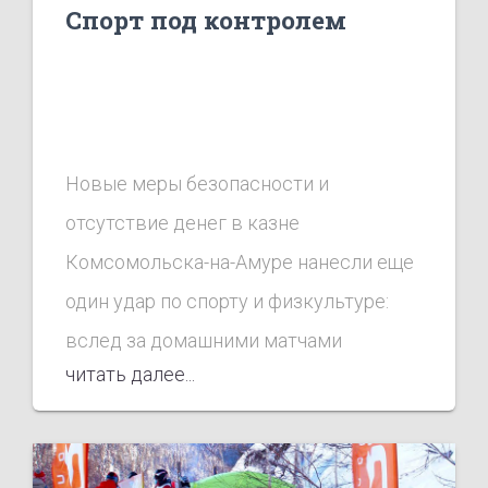
Спорт под контролем
Новые меры безопасности и
отсутствие денег в казне
Комсомольска-на-Амуре нанесли еще
один удар по спорту и физкультуре:
вслед за домашними матчами
читать далее...
«Смены», со стадионов города на
неопределенное время уходят
региональные и краевые