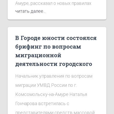
Амуре, рассказал о новых правилах
читать далее...
оборота спиртного и о том, как
определить в нём наличие метанола.
В Городе юности состоялся
брифинг по вопросам
миграционной
деятельности городского
управления полиции
Начальник управления по вопросам
миграции УМВД России по г.
Комсомольску-на-Амуре Наталья
Гончарова встретилась с
представителями средств массовой