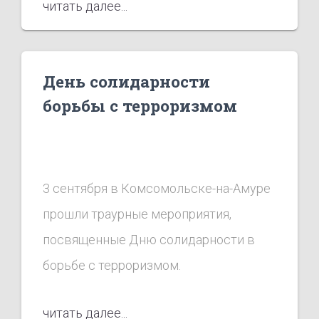
читать далее...
летнего комсомольчанина.
День солидарности
борьбы с терроризмом
3 сентября в Комсомольске-на-Амуре
прошли траурные мероприятия,
посвященные Дню солидарности в
борьбе с терроризмом.
читать далее...