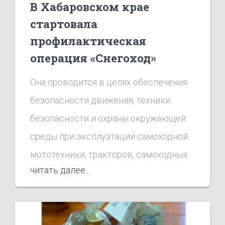
В Хабаровском крае
стартовала
профилактическая
операция «Снегоход»
Она проводится в целях обеспечения
безопасности движения, техники
безопасности и охраны окружающей
среды при эксплуатации самоходной
мототехники, тракторов, самоходных
читать далее...
дорожно-строительных машин и
прицепов к ним.