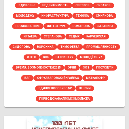
ЗДОРОВЬЕ
НЕДВИЖИМОСТЬ
СВЕТЛОВ
СИЛАКОВ
МОЛОДЕЖЬ
ИНФРАСТРУКТУРА
ТЕХНИКА
СМИРНОВА
ПРОИСШЕСТВИЕ
ЛИТЕРАТУРА
РОМАНОВА
ШАЛАВИНА
КИТАЕВА
СТЕПАНОВА
СЕДЫХ
КАРЧЕВСКАЯ
СИДОРОВА
ВОРОНИНА
ТИМОФЕЕВА
ПРОМЫШЛЕННОСТЬ
ФОТО
КСК
ПАТРИОТ27
МОЛОДЁЖЬ27
ВРЕМЯ_ВОЗМОЖНОСТЕЙ2025
ОРНИ
SOS
ГОСУСЛУГИ
БАГ
СФРХАБАРОВСКИЙКРАЙЕАО
МАТКАПСФР
ЕДИНОЕПОСОБИЕСФР
ПЕНСИИ
ГОРВОДОКАНАЛКОМСОМОЛЬСКА