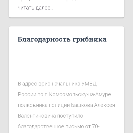
читать далее...
информации. Темой брифинга стала
незаконная миграция в городе.
Благодарность грибника
В адрес врио начальника УМВД
России по г. Комсомольску-на-Амуре
полковника полиции Башкова Алексея
Валентиновича поступило
благодарственное письмо от 70-