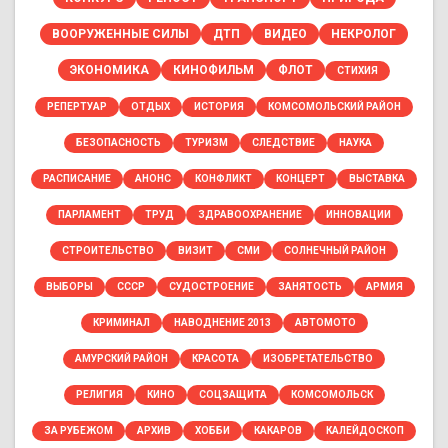
ВООРУЖЕННЫЕ СИЛЫ
ДТП
ВИДЕО
НЕКРОЛОГ
ЭКОНОМИКА
КИНОФИЛЬМ
ФЛОТ
СТИХИЯ
РЕПЕРТУАР
ОТДЫХ
ИСТОРИЯ
КОМСОМОЛЬСКИЙ РАЙОН
БЕЗОПАСНОСТЬ
ТУРИЗМ
СЛЕДСТВИЕ
НАУКА
РАСПИСАНИЕ
АНОНС
КОНФЛИКТ
КОНЦЕРТ
ВЫСТАВКА
ПАРЛАМЕНТ
ТРУД
ЗДРАВООХРАНЕНИЕ
ИННОВАЦИИ
СТРОИТЕЛЬСТВО
ВИЗИТ
СМИ
СОЛНЕЧНЫЙ РАЙОН
ВЫБОРЫ
СССР
СУДОСТРОЕНИЕ
ЗАНЯТОСТЬ
АРМИЯ
КРИМИНАЛ
НАВОДНЕНИЕ 2013
АВТОМОТО
АМУРСКИЙ РАЙОН
КРАСОТА
ИЗОБРЕТАТЕЛЬСТВО
РЕЛИГИЯ
КИНО
СОЦЗАЩИТА
КОМСОМОЛЬСК
ЗА РУБЕЖОМ
АРХИВ
ХОББИ
КАКАРОВ
КАЛЕЙДОСКОП