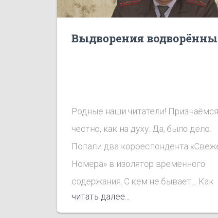
Выдворения водворённы
Родные наши читатели! Признаёмс
честно, как на духу. Да, было дело.
Попали два корреспондента «Свеж
Номера» в изолятор временного
содержания. С кем не бывает… Как
читать далее...
говорится, не зарекайся…