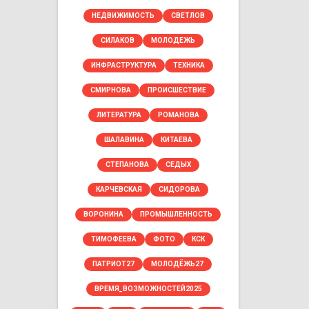
НЕДВИЖИМОСТЬ
СВЕТЛОВ
СИЛАКОВ
МОЛОДЕЖЬ
ИНФРАСТРУКТУРА
ТЕХНИКА
СМИРНОВА
ПРОИСШЕСТВИЕ
ЛИТЕРАТУРА
РОМАНОВА
ШАЛАВИНА
КИТАЕВА
СТЕПАНОВА
СЕДЫХ
КАРЧЕВСКАЯ
СИДОРОВА
ВОРОНИНА
ПРОМЫШЛЕННОСТЬ
ТИМОФЕЕВА
ФОТО
КСК
ПАТРИОТ27
МОЛОДЁЖЬ27
ВРЕМЯ_ВОЗМОЖНОСТЕЙ2025