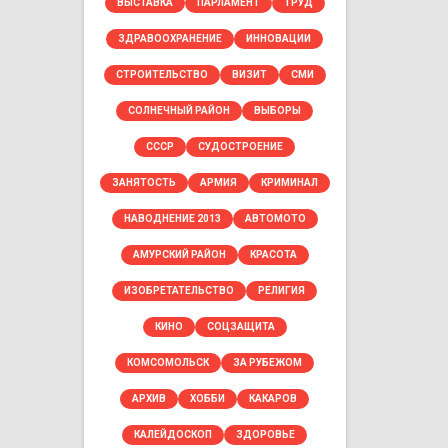
ВЫСТАВКА
ПАРЛАМЕНТ
ТРУД
ЗДРАВООХРАНЕНИЕ
ИННОВАЦИИ
СТРОИТЕЛЬСТВО
ВИЗИТ
СМИ
СОЛНЕЧНЫЙ РАЙОН
ВЫБОРЫ
СССР
СУДОСТРОЕНИЕ
ЗАНЯТОСТЬ
АРМИЯ
КРИМИНАЛ
НАВОДНЕНИЕ 2013
АВТОМОТО
АМУРСКИЙ РАЙОН
КРАСОТА
ИЗОБРЕТАТЕЛЬСТВО
РЕЛИГИЯ
КИНО
СОЦЗАЩИТА
КОМСОМОЛЬСК
ЗА РУБЕЖОМ
АРХИВ
ХОББИ
КАКАРОВ
КАЛЕЙДОСКОП
ЗДОРОВЬЕ