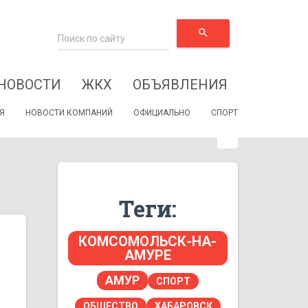
search
НОВОСТИ
ЖКХ
ОБЪЯВЛЕНИЯ
Я
НОВОСТИ КОМПАНИЙ
ОФИЦИАЛЬНО
СПОРТ
Теги:
КОМСОМОЛЬСК-НА-
АМУРЕ
АМУР
СПОРТ
ОБЩЕСТВО
ХАБАРОВСК