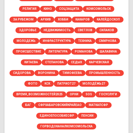
РЕЛИГИЯ
КИНО
СОЦЗАЩИТА
КОМСОМОЛЬСК
ЗА РУБЕЖОМ
АРХИВ
ХОББИ
КАКАРОВ
КАЛЕЙДОСКОП
ЗДОРОВЬЕ
НЕДВИЖИМОСТЬ
СВЕТЛОВ
СИЛАКОВ
МОЛОДЕЖЬ
ИНФРАСТРУКТУРА
ТЕХНИКА
СМИРНОВА
ПРОИСШЕСТВИЕ
ЛИТЕРАТУРА
РОМАНОВА
ШАЛАВИНА
КИТАЕВА
СТЕПАНОВА
СЕДЫХ
КАРЧЕВСКАЯ
СИДОРОВА
ВОРОНИНА
ТИМОФЕЕВА
ПРОМЫШЛЕННОСТЬ
ФОТО
КСК
ПАТРИОТ27
МОЛОДЁЖЬ27
ВРЕМЯ_ВОЗМОЖНОСТЕЙ2025
ОРНИ
SOS
ГОСУСЛУГИ
БАГ
СФРХАБАРОВСКИЙКРАЙЕАО
МАТКАПСФР
ЕДИНОЕПОСОБИЕСФР
ПЕНСИИ
ГОРВОДОКАНАЛКОМСОМОЛЬСКА