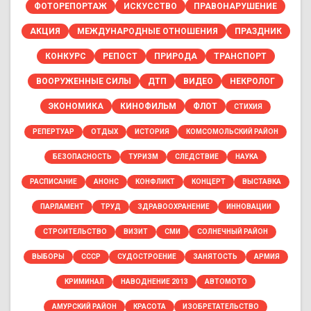
ФОТОРЕПОРТАЖ
ИСКУССТВО
ПРАВОНАРУШЕНИЕ
АКЦИЯ
МЕЖДУНАРОДНЫЕ ОТНОШЕНИЯ
ПРАЗДНИК
КОНКУРС
РЕПОСТ
ПРИРОДА
ТРАНСПОРТ
ВООРУЖЕННЫЕ СИЛЫ
ДТП
ВИДЕО
НЕКРОЛОГ
ЭКОНОМИКА
КИНОФИЛЬМ
ФЛОТ
СТИХИЯ
РЕПЕРТУАР
ОТДЫХ
ИСТОРИЯ
КОМСОМОЛЬСКИЙ РАЙОН
БЕЗОПАСНОСТЬ
ТУРИЗМ
СЛЕДСТВИЕ
НАУКА
РАСПИСАНИЕ
АНОНС
КОНФЛИКТ
КОНЦЕРТ
ВЫСТАВКА
ПАРЛАМЕНТ
ТРУД
ЗДРАВООХРАНЕНИЕ
ИННОВАЦИИ
СТРОИТЕЛЬСТВО
ВИЗИТ
СМИ
СОЛНЕЧНЫЙ РАЙОН
ВЫБОРЫ
СССР
СУДОСТРОЕНИЕ
ЗАНЯТОСТЬ
АРМИЯ
КРИМИНАЛ
НАВОДНЕНИЕ 2013
АВТОМОТО
АМУРСКИЙ РАЙОН
КРАСОТА
ИЗОБРЕТАТЕЛЬСТВО