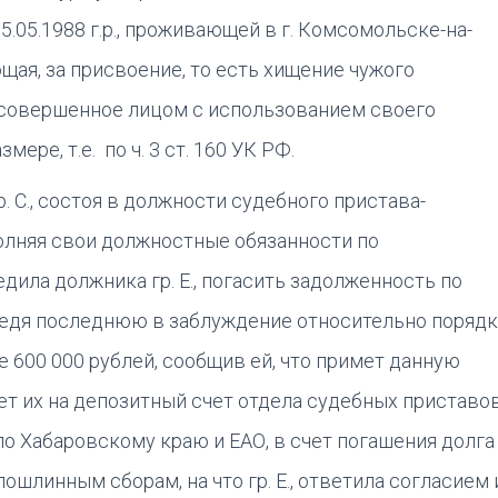
05.05.1988 г.р., проживающей в г. Комсомольске-на-
щая, за присвоение, то есть хищение чужого
 совершенное лицом с использованием своего
ере, т.е. по ч. 3 ст. 160 УК РФ.
. С., состоя в должности судебного пристава-
полняя свои должностные обязанности по
ила должника гр. Е., погасить задолженность по
едя последнюю в заблуждение относительно порядк
 600 000 рублей, сообщив ей, что примет данную
ет их на депозитный счет отдела судебных приставо
 Хабаровскому краю и ЕАО, в счет погашения долга
 пошлинным сборам, на что гр. Е., ответила согласием 