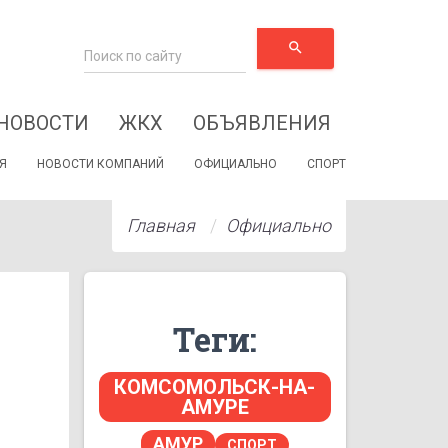
search
НОВОСТИ
ЖКХ
ОБЪЯВЛЕНИЯ
Я
НОВОСТИ КОМПАНИЙ
ОФИЦИАЛЬНО
СПОРТ
Главная
Официально
Теги:
КОМСОМОЛЬСК-НА-
АМУРЕ
АМУР
СПОРТ