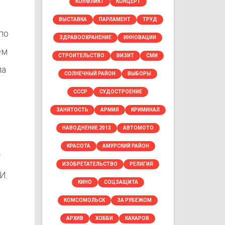
КОНФЛИКТ
КОНЦЕРТ
ВЫСТАВКА
ПАРЛАМЕНТ
ТРУД
по
ЗДРАВООХРАНЕНИЕ
ИННОВАЦИИ
ем
СТРОИТЕЛЬСТВО
ВИЗИТ
СМИ
ла
СОЛНЕЧНЫЙ РАЙОН
ВЫБОРЫ
СССР
СУДОСТРОЕНИЕ
ЗАНЯТОСТЬ
АРМИЯ
КРИМИНАЛ
НАВОДНЕНИЕ 2013
АВТОМОТО
КРАСОТА
АМУРСКИЙ РАЙОН
.
ИЗОБРЕТАТЕЛЬСТВО
РЕЛИГИЯ
И.
КИНО
СОЦЗАЩИТА
КОМСОМОЛЬСК
ЗА РУБЕЖОМ
АРХИВ
ХОББИ
КАКАРОВ