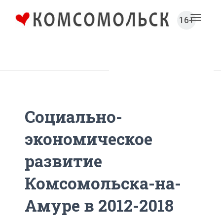
16+
Toggl
naviga
Главная
Общество
Социально-
экономическое
развитие
Комсомольска-на-
Амуре в 2012-2018