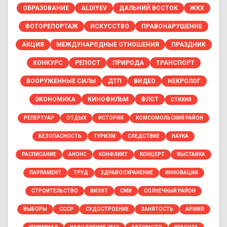
ОБРАЗОВАНИЕ
ALDIYEV
ДАЛЬНИЙ ВОСТОК
ЖКХ
ФОТОРЕПОРТАЖ
ИСКУССТВО
ПРАВОНАРУШЕНИЕ
АКЦИЯ
МЕЖДУНАРОДНЫЕ ОТНОШЕНИЯ
ПРАЗДНИК
КОНКУРС
РЕПОСТ
ПРИРОДА
ТРАНСПОРТ
ВООРУЖЕННЫЕ СИЛЫ
ДТП
ВИДЕО
НЕКРОЛОГ
ЭКОНОМИКА
КИНОФИЛЬМ
ФЛОТ
СТИХИЯ
РЕПЕРТУАР
ОТДЫХ
ИСТОРИЯ
КОМСОМОЛЬСКИЙ РАЙОН
БЕЗОПАСНОСТЬ
ТУРИЗМ
СЛЕДСТВИЕ
НАУКА
РАСПИСАНИЕ
АНОНС
КОНФЛИКТ
КОНЦЕРТ
ВЫСТАВКА
ПАРЛАМЕНТ
ТРУД
ЗДРАВООХРАНЕНИЕ
ИННОВАЦИИ
СТРОИТЕЛЬСТВО
ВИЗИТ
СМИ
СОЛНЕЧНЫЙ РАЙОН
ВЫБОРЫ
СССР
СУДОСТРОЕНИЕ
ЗАНЯТОСТЬ
АРМИЯ