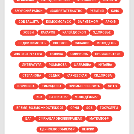
КРИМИНАЛ
НАВОДНЕНИЕ 2013
АВТОМОТО
КРАСОТА
АМУРСКИЙ РАЙОН
ИЗОБРЕТАТЕЛЬСТВО
РЕЛИГИЯ
КИНО
СОЦЗАЩИТА
КОМСОМОЛЬСК
ЗА РУБЕЖОМ
АРХИВ
ХОББИ
КАКАРОВ
КАЛЕЙДОСКОП
ЗДОРОВЬЕ
НЕДВИЖИМОСТЬ
СВЕТЛОВ
СИЛАКОВ
МОЛОДЕЖЬ
ИНФРАСТРУКТУРА
ТЕХНИКА
СМИРНОВА
ПРОИСШЕСТВИЕ
ЛИТЕРАТУРА
РОМАНОВА
ШАЛАВИНА
КИТАЕВА
СТЕПАНОВА
СЕДЫХ
КАРЧЕВСКАЯ
СИДОРОВА
ВОРОНИНА
ТИМОФЕЕВА
ПРОМЫШЛЕННОСТЬ
ФОТО
КСК
ПАТРИОТ27
МОЛОДЁЖЬ27
ВРЕМЯ_ВОЗМОЖНОСТЕЙ2025
ОРНИ
SOS
ГОСУСЛУГИ
БАГ
СФРХАБАРОВСКИЙКРАЙЕАО
МАТКАПСФР
ЕДИНОЕПОСОБИЕСФР
ПЕНСИИ