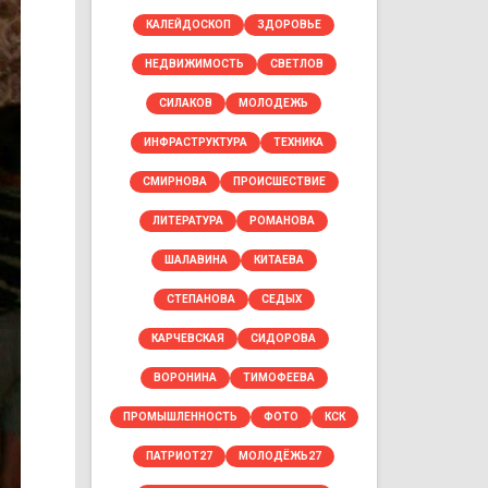
КАЛЕЙДОСКОП
ЗДОРОВЬЕ
НЕДВИЖИМОСТЬ
СВЕТЛОВ
СИЛАКОВ
МОЛОДЕЖЬ
ИНФРАСТРУКТУРА
ТЕХНИКА
СМИРНОВА
ПРОИСШЕСТВИЕ
ЛИТЕРАТУРА
РОМАНОВА
ШАЛАВИНА
КИТАЕВА
СТЕПАНОВА
СЕДЫХ
КАРЧЕВСКАЯ
СИДОРОВА
ВОРОНИНА
ТИМОФЕЕВА
ПРОМЫШЛЕННОСТЬ
ФОТО
КСК
ПАТРИОТ27
МОЛОДЁЖЬ27