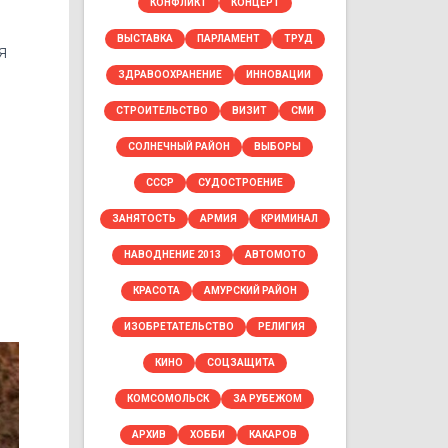
КОНФЛИКТ
КОНЦЕРТ
ВЫСТАВКА
ПАРЛАМЕНТ
ТРУД
я
ЗДРАВООХРАНЕНИЕ
ИННОВАЦИИ
СТРОИТЕЛЬСТВО
ВИЗИТ
СМИ
СОЛНЕЧНЫЙ РАЙОН
ВЫБОРЫ
,
СССР
СУДОСТРОЕНИЕ
ЗАНЯТОСТЬ
АРМИЯ
КРИМИНАЛ
НАВОДНЕНИЕ 2013
АВТОМОТО
КРАСОТА
АМУРСКИЙ РАЙОН
ИЗОБРЕТАТЕЛЬСТВО
РЕЛИГИЯ
КИНО
СОЦЗАЩИТА
КОМСОМОЛЬСК
ЗА РУБЕЖОМ
АРХИВ
ХОББИ
КАКАРОВ