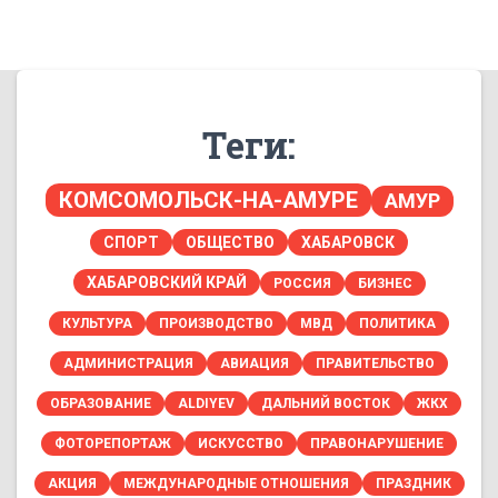
Теги:
КОМСОМОЛЬСК-НА-АМУРЕ
АМУР
СПОРТ
ОБЩЕСТВО
ХАБАРОВСК
ХАБАРОВСКИЙ КРАЙ
РОССИЯ
БИЗНЕС
КУЛЬТУРА
ПРОИЗВОДСТВО
МВД
ПОЛИТИКА
АДМИНИСТРАЦИЯ
АВИАЦИЯ
ПРАВИТЕЛЬСТВО
ОБРАЗОВАНИЕ
ALDIYEV
ДАЛЬНИЙ ВОСТОК
ЖКХ
ФОТОРЕПОРТАЖ
ИСКУССТВО
ПРАВОНАРУШЕНИЕ
АКЦИЯ
МЕЖДУНАРОДНЫЕ ОТНОШЕНИЯ
ПРАЗДНИК