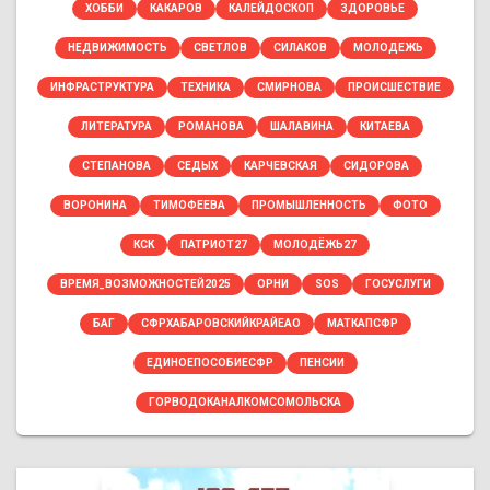
ХОББИ
КАКАРОВ
КАЛЕЙДОСКОП
ЗДОРОВЬЕ
НЕДВИЖИМОСТЬ
СВЕТЛОВ
СИЛАКОВ
МОЛОДЕЖЬ
ИНФРАСТРУКТУРА
ТЕХНИКА
СМИРНОВА
ПРОИСШЕСТВИЕ
ЛИТЕРАТУРА
РОМАНОВА
ШАЛАВИНА
КИТАЕВА
СТЕПАНОВА
СЕДЫХ
КАРЧЕВСКАЯ
СИДОРОВА
ВОРОНИНА
ТИМОФЕЕВА
ПРОМЫШЛЕННОСТЬ
ФОТО
КСК
ПАТРИОТ27
МОЛОДЁЖЬ27
ВРЕМЯ_ВОЗМОЖНОСТЕЙ2025
ОРНИ
SOS
ГОСУСЛУГИ
БАГ
СФРХАБАРОВСКИЙКРАЙЕАО
МАТКАПСФР
ЕДИНОЕПОСОБИЕСФР
ПЕНСИИ
ГОРВОДОКАНАЛКОМСОМОЛЬСКА