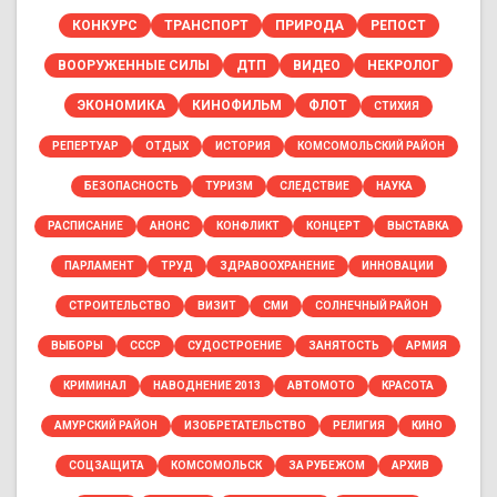
КОНКУРС
ТРАНСПОРТ
ПРИРОДА
РЕПОСТ
ВООРУЖЕННЫЕ СИЛЫ
ДТП
ВИДЕО
НЕКРОЛОГ
ЭКОНОМИКА
КИНОФИЛЬМ
ФЛОТ
СТИХИЯ
РЕПЕРТУАР
ОТДЫХ
ИСТОРИЯ
КОМСОМОЛЬСКИЙ РАЙОН
БЕЗОПАСНОСТЬ
ТУРИЗМ
СЛЕДСТВИЕ
НАУКА
РАСПИСАНИЕ
АНОНС
КОНФЛИКТ
КОНЦЕРТ
ВЫСТАВКА
ПАРЛАМЕНТ
ТРУД
ЗДРАВООХРАНЕНИЕ
ИННОВАЦИИ
СТРОИТЕЛЬСТВО
ВИЗИТ
СМИ
СОЛНЕЧНЫЙ РАЙОН
ВЫБОРЫ
СССР
СУДОСТРОЕНИЕ
ЗАНЯТОСТЬ
АРМИЯ
КРИМИНАЛ
НАВОДНЕНИЕ 2013
АВТОМОТО
КРАСОТА
АМУРСКИЙ РАЙОН
ИЗОБРЕТАТЕЛЬСТВО
РЕЛИГИЯ
КИНО
СОЦЗАЩИТА
КОМСОМОЛЬСК
ЗА РУБЕЖОМ
АРХИВ