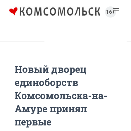
16+
Toggl
naviga
Главная
Новости
Спорт
Новый дворец
единоборств
Комсомольска-на-
Амуре принял
первые