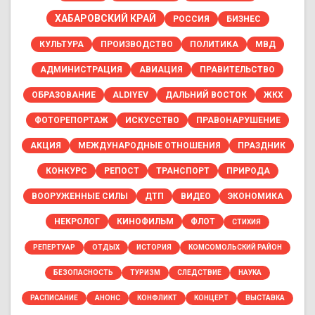
ХАБАРОВСКИЙ КРАЙ
РОССИЯ
БИЗНЕС
КУЛЬТУРА
ПРОИЗВОДСТВО
ПОЛИТИКА
МВД
АДМИНИСТРАЦИЯ
АВИАЦИЯ
ПРАВИТЕЛЬСТВО
ОБРАЗОВАНИЕ
ALDIYEV
ДАЛЬНИЙ ВОСТОК
ЖКХ
ФОТОРЕПОРТАЖ
ИСКУССТВО
ПРАВОНАРУШЕНИЕ
АКЦИЯ
МЕЖДУНАРОДНЫЕ ОТНОШЕНИЯ
ПРАЗДНИК
КОНКУРС
РЕПОСТ
ТРАНСПОРТ
ПРИРОДА
ВООРУЖЕННЫЕ СИЛЫ
ДТП
ВИДЕО
ЭКОНОМИКА
НЕКРОЛОГ
КИНОФИЛЬМ
ФЛОТ
СТИХИЯ
РЕПЕРТУАР
ОТДЫХ
ИСТОРИЯ
КОМСОМОЛЬСКИЙ РАЙОН
БЕЗОПАСНОСТЬ
ТУРИЗМ
СЛЕДСТВИЕ
НАУКА
РАСПИСАНИЕ
АНОНС
КОНФЛИКТ
КОНЦЕРТ
ВЫСТАВКА