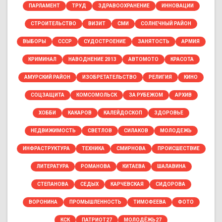
ПАРЛАМЕНТ
ТРУД
ЗДРАВООХРАНЕНИЕ
ИННОВАЦИИ
СТРОИТЕЛЬСТВО
ВИЗИТ
СМИ
СОЛНЕЧНЫЙ РАЙОН
ВЫБОРЫ
СССР
СУДОСТРОЕНИЕ
ЗАНЯТОСТЬ
АРМИЯ
КРИМИНАЛ
НАВОДНЕНИЕ 2013
АВТОМОТО
КРАСОТА
АМУРСКИЙ РАЙОН
ИЗОБРЕТАТЕЛЬСТВО
РЕЛИГИЯ
КИНО
СОЦЗАЩИТА
КОМСОМОЛЬСК
ЗА РУБЕЖОМ
АРХИВ
ХОББИ
КАКАРОВ
КАЛЕЙДОСКОП
ЗДОРОВЬЕ
НЕДВИЖИМОСТЬ
СВЕТЛОВ
СИЛАКОВ
МОЛОДЕЖЬ
ИНФРАСТРУКТУРА
ТЕХНИКА
СМИРНОВА
ПРОИСШЕСТВИЕ
ЛИТЕРАТУРА
РОМАНОВА
КИТАЕВА
ШАЛАВИНА
СТЕПАНОВА
СЕДЫХ
КАРЧЕВСКАЯ
СИДОРОВА
ВОРОНИНА
ПРОМЫШЛЕННОСТЬ
ТИМОФЕЕВА
ФОТО
КСК
ПАТРИОТ27
МОЛОДЁЖЬ27