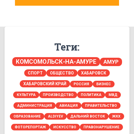
Теги:
КОМСОМОЛЬСК-НА-АМУРЕ
АМУР
СПОРТ
ОБЩЕСТВО
ХАБАРОВСК
ХАБАРОВСКИЙ КРАЙ
РОССИЯ
БИЗНЕС
КУЛЬТУРА
ПРОИЗВОДСТВО
ПОЛИТИКА
МВД
АДМИНИСТРАЦИЯ
АВИАЦИЯ
ПРАВИТЕЛЬСТВО
ОБРАЗОВАНИЕ
ALDIYEV
ДАЛЬНИЙ ВОСТОК
ЖКХ
ФОТОРЕПОРТАЖ
ИСКУССТВО
ПРАВОНАРУШЕНИЕ