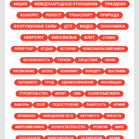
АКЦИЯ
МЕЖДУНАРОДНЫЕ ОТНОШЕНИЯ
ПРАЗДНИК
КОНКУРС
РЕПОСТ
ТРАНСПОРТ
ПРИРОДА
ВООРУЖЕННЫЕ СИЛЫ
ДТП
ВИДЕО
ЭКОНОМИКА
НЕКРОЛОГ
КИНОФИЛЬМ
ФЛОТ
СТИХИЯ
РЕПЕРТУАР
ОТДЫХ
ИСТОРИЯ
КОМСОМОЛЬСКИЙ РАЙОН
БЕЗОПАСНОСТЬ
ТУРИЗМ
СЛЕДСТВИЕ
НАУКА
РАСПИСАНИЕ
АНОНС
КОНФЛИКТ
КОНЦЕРТ
ВЫСТАВКА
ПАРЛАМЕНТ
ТРУД
ЗДРАВООХРАНЕНИЕ
ИННОВАЦИИ
СТРОИТЕЛЬСТВО
ВИЗИТ
СМИ
СОЛНЕЧНЫЙ РАЙОН
ВЫБОРЫ
СССР
СУДОСТРОЕНИЕ
ЗАНЯТОСТЬ
АРМИЯ
КРИМИНАЛ
НАВОДНЕНИЕ 2013
АВТОМОТО
КРАСОТА
АМУРСКИЙ РАЙОН
ИЗОБРЕТАТЕЛЬСТВО
РЕЛИГИЯ
КИНО
СОЦЗАЩИТА
КОМСОМОЛЬСК
ЗА РУБЕЖОМ
АРХИВ