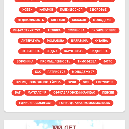
ХОББИ
КАКАРОВ
КАЛЕЙДОСКОП
ЗДОРОВЬЕ
НЕДВИЖИМОСТЬ
СВЕТЛОВ
СИЛАКОВ
МОЛОДЕЖЬ
ИНФРАСТРУКТУРА
ТЕХНИКА
СМИРНОВА
ПРОИСШЕСТВИЕ
ЛИТЕРАТУРА
РОМАНОВА
ШАЛАВИНА
КИТАЕВА
СТЕПАНОВА
СЕДЫХ
КАРЧЕВСКАЯ
СИДОРОВА
ВОРОНИНА
ПРОМЫШЛЕННОСТЬ
ТИМОФЕЕВА
ФОТО
КСК
ПАТРИОТ27
МОЛОДЁЖЬ27
ВРЕМЯ_ВОЗМОЖНОСТЕЙ2025
ОРНИ
SOS
ГОСУСЛУГИ
БАГ
МАТКАПСФР
СФРХАБАРОВСКИЙКРАЙЕАО
ПЕНСИИ
ЕДИНОЕПОСОБИЕСФР
ГОРВОДОКАНАЛКОМСОМОЛЬСКА