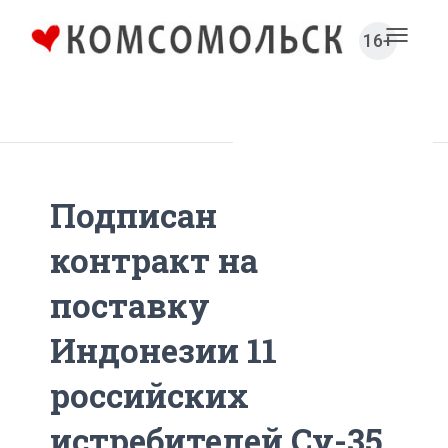
16+
Toggl
naviga
Главная
Новости
Подписан
контракт на
поставку
Индонезии 11
российских
истребителей Су-35