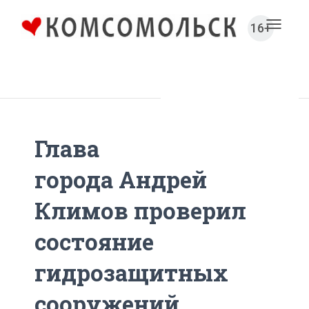
16+
Toggl
naviga
Главная
Новости
Глава
города Андрей
Климов проверил
состояние
гидрозащитных
сооружений