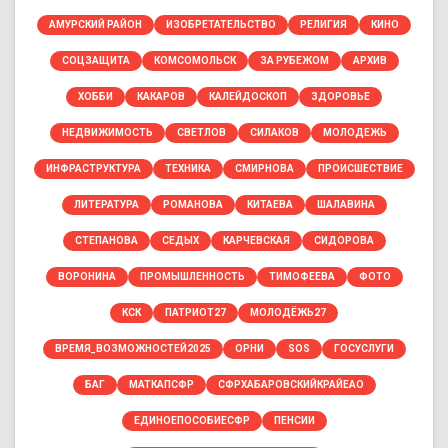
АМУРСКИЙ РАЙОН
ИЗОБРЕТАТЕЛЬСТВО
РЕЛИГИЯ
КИНО
СОЦЗАЩИТА
КОМСОМОЛЬСК
ЗА РУБЕЖОМ
АРХИВ
ХОББИ
КАКАРОВ
КАЛЕЙДОСКОП
ЗДОРОВЬЕ
НЕДВИЖИМОСТЬ
СВЕТЛОВ
СИЛАКОВ
МОЛОДЕЖЬ
ИНФРАСТРУКТУРА
ТЕХНИКА
СМИРНОВА
ПРОИСШЕСТВИЕ
ЛИТЕРАТУРА
РОМАНОВА
КИТАЕВА
ШАЛАВИНА
СТЕПАНОВА
СЕДЫХ
КАРЧЕВСКАЯ
СИДОРОВА
ВОРОНИНА
ПРОМЫШЛЕННОСТЬ
ТИМОФЕЕВА
ФОТО
КСК
ПАТРИОТ27
МОЛОДЁЖЬ27
ВРЕМЯ_ВОЗМОЖНОСТЕЙ2025
ОРНИ
SOS
ГОСУСЛУГИ
БАГ
МАТКАПСФР
СФРХАБАРОВСКИЙКРАЙЕАО
ЕДИНОЕПОСОБИЕСФР
ПЕНСИИ