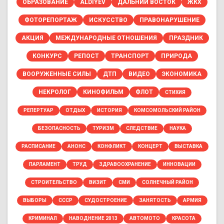
ОБРАЗОВАНИЕ
ALDIYEV
ДАЛЬНИЙ ВОСТОК
ЖКХ
ФОТОРЕПОРТАЖ
ИСКУССТВО
ПРАВОНАРУШЕНИЕ
АКЦИЯ
МЕЖДУНАРОДНЫЕ ОТНОШЕНИЯ
ПРАЗДНИК
КОНКУРС
РЕПОСТ
ТРАНСПОРТ
ПРИРОДА
ВООРУЖЕННЫЕ СИЛЫ
ДТП
ВИДЕО
ЭКОНОМИКА
НЕКРОЛОГ
КИНОФИЛЬМ
ФЛОТ
СТИХИЯ
РЕПЕРТУАР
ОТДЫХ
ИСТОРИЯ
КОМСОМОЛЬСКИЙ РАЙОН
БЕЗОПАСНОСТЬ
ТУРИЗМ
СЛЕДСТВИЕ
НАУКА
РАСПИСАНИЕ
АНОНС
КОНФЛИКТ
КОНЦЕРТ
ВЫСТАВКА
ПАРЛАМЕНТ
ТРУД
ЗДРАВООХРАНЕНИЕ
ИННОВАЦИИ
СТРОИТЕЛЬСТВО
ВИЗИТ
СМИ
СОЛНЕЧНЫЙ РАЙОН
ВЫБОРЫ
СССР
СУДОСТРОЕНИЕ
ЗАНЯТОСТЬ
АРМИЯ
КРИМИНАЛ
НАВОДНЕНИЕ 2013
АВТОМОТО
КРАСОТА