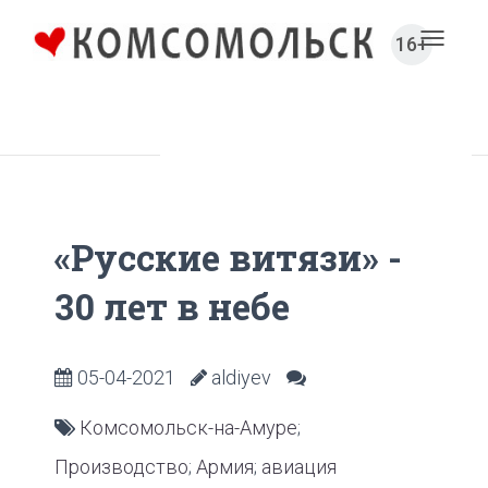
16+
Toggl
naviga
Главная
Новости компаний
«Русские витязи» -
30 лет в небе
05-04-2021
aldiyev
Комсомольск-на-Амуре
;
Производство
;
Армия
;
авиация