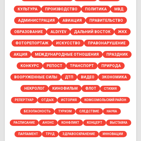
КУЛЬТУРА
ПРОИЗВОДСТВО
ПОЛИТИКА
МВД
АДМИНИСТРАЦИЯ
АВИАЦИЯ
ПРАВИТЕЛЬСТВО
ОБРАЗОВАНИЕ
ALDIYEV
ДАЛЬНИЙ ВОСТОК
ЖКХ
ФОТОРЕПОРТАЖ
ИСКУССТВО
ПРАВОНАРУШЕНИЕ
АКЦИЯ
МЕЖДУНАРОДНЫЕ ОТНОШЕНИЯ
ПРАЗДНИК
КОНКУРС
РЕПОСТ
ТРАНСПОРТ
ПРИРОДА
ВООРУЖЕННЫЕ СИЛЫ
ДТП
ВИДЕО
ЭКОНОМИКА
НЕКРОЛОГ
КИНОФИЛЬМ
ФЛОТ
СТИХИЯ
РЕПЕРТУАР
ОТДЫХ
ИСТОРИЯ
КОМСОМОЛЬСКИЙ РАЙОН
БЕЗОПАСНОСТЬ
ТУРИЗМ
СЛЕДСТВИЕ
НАУКА
РАСПИСАНИЕ
АНОНС
КОНФЛИКТ
КОНЦЕРТ
ВЫСТАВКА
ПАРЛАМЕНТ
ТРУД
ЗДРАВООХРАНЕНИЕ
ИННОВАЦИИ