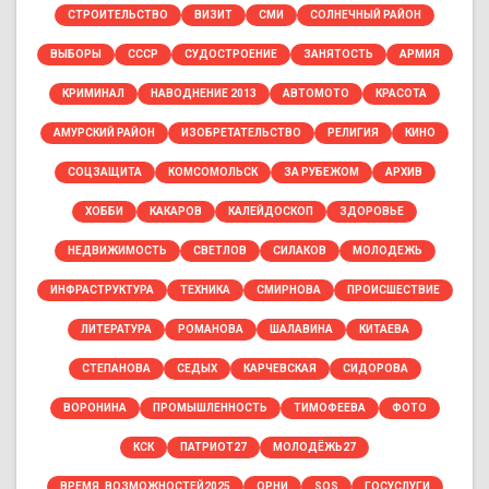
СТРОИТЕЛЬСТВО
ВИЗИТ
СМИ
СОЛНЕЧНЫЙ РАЙОН
ВЫБОРЫ
СССР
СУДОСТРОЕНИЕ
ЗАНЯТОСТЬ
АРМИЯ
КРИМИНАЛ
НАВОДНЕНИЕ 2013
АВТОМОТО
КРАСОТА
АМУРСКИЙ РАЙОН
ИЗОБРЕТАТЕЛЬСТВО
РЕЛИГИЯ
КИНО
СОЦЗАЩИТА
КОМСОМОЛЬСК
ЗА РУБЕЖОМ
АРХИВ
ХОББИ
КАКАРОВ
КАЛЕЙДОСКОП
ЗДОРОВЬЕ
НЕДВИЖИМОСТЬ
СВЕТЛОВ
СИЛАКОВ
МОЛОДЕЖЬ
ИНФРАСТРУКТУРА
ТЕХНИКА
СМИРНОВА
ПРОИСШЕСТВИЕ
ЛИТЕРАТУРА
РОМАНОВА
ШАЛАВИНА
КИТАЕВА
СТЕПАНОВА
СЕДЫХ
КАРЧЕВСКАЯ
СИДОРОВА
ВОРОНИНА
ПРОМЫШЛЕННОСТЬ
ТИМОФЕЕВА
ФОТО
КСК
ПАТРИОТ27
МОЛОДЁЖЬ27
ВРЕМЯ_ВОЗМОЖНОСТЕЙ2025
ОРНИ
SOS
ГОСУСЛУГИ