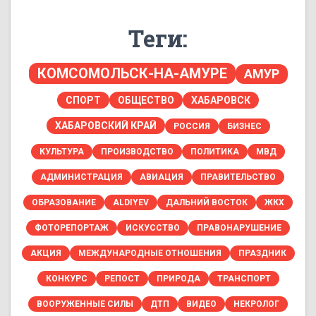
Теги:
КОМСОМОЛЬСК-НА-АМУРЕ
АМУР
СПОРТ
ОБЩЕСТВО
ХАБАРОВСК
ХАБАРОВСКИЙ КРАЙ
РОССИЯ
БИЗНЕС
КУЛЬТУРА
ПРОИЗВОДСТВО
ПОЛИТИКА
МВД
АДМИНИСТРАЦИЯ
АВИАЦИЯ
ПРАВИТЕЛЬСТВО
ОБРАЗОВАНИЕ
ALDIYEV
ДАЛЬНИЙ ВОСТОК
ЖКХ
ФОТОРЕПОРТАЖ
ИСКУССТВО
ПРАВОНАРУШЕНИЕ
АКЦИЯ
МЕЖДУНАРОДНЫЕ ОТНОШЕНИЯ
ПРАЗДНИК
КОНКУРС
РЕПОСТ
ПРИРОДА
ТРАНСПОРТ
ВООРУЖЕННЫЕ СИЛЫ
ДТП
ВИДЕО
НЕКРОЛОГ