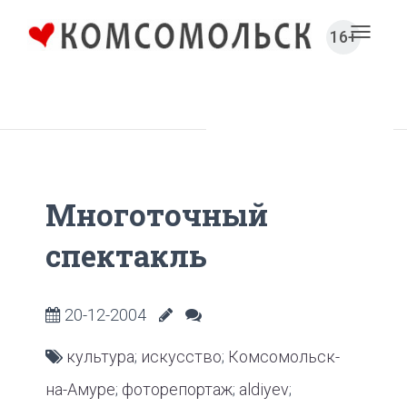
16+
Toggl
naviga
Главная
Культура
Многоточный
спектакль
20-12-2004
культура
;
искусство
;
Комсомольск-
на-Амуре
;
фоторепортаж
;
aldiyev
;