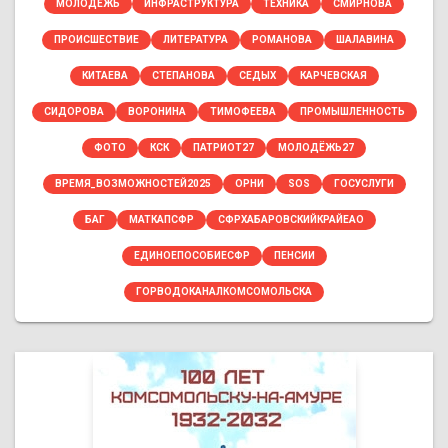
МОЛОДЕЖЬ
ИНФРАСТРУКТУРА
ТЕХНИКА
СМИРНОВА
ПРОИСШЕСТВИЕ
ЛИТЕРАТУРА
РОМАНОВА
ШАЛАВИНА
КИТАЕВА
СТЕПАНОВА
СЕДЫХ
КАРЧЕВСКАЯ
СИДОРОВА
ВОРОНИНА
ТИМОФЕЕВА
ПРОМЫШЛЕННОСТЬ
ФОТО
КСК
ПАТРИОТ27
МОЛОДЁЖЬ27
ВРЕМЯ_ВОЗМОЖНОСТЕЙ2025
ОРНИ
SOS
ГОСУСЛУГИ
БАГ
МАТКАПСФР
СФРХАБАРОВСКИЙКРАЙЕАО
ЕДИНОЕПОСОБИЕСФР
ПЕНСИИ
ГОРВОДОКАНАЛКОМСОМОЛЬСКА